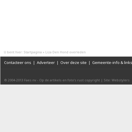
U bent hier:
Startpagina
»
Liza Den Hond overleden
Contacteer ons
|
Adverteer
|
Over deze site
|
Gemeente-info & link
© 2004-2013
Faes nv
-
Op de artikels en foto’s rust copyright
|
Site: Webstylers