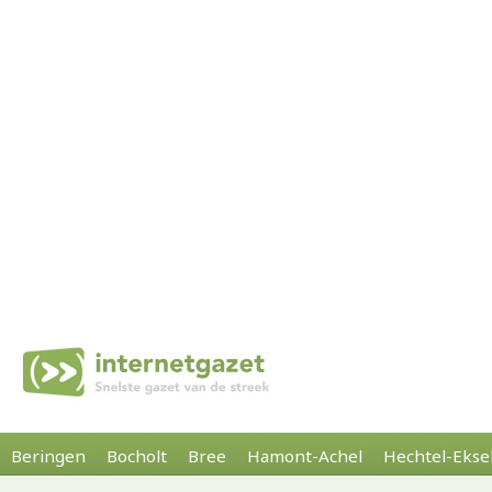
Beringen
Bocholt
Bree
Hamont-Achel
Hechtel-Ekse