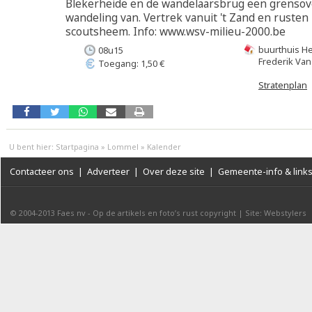
Blekerheide en de wandelaarsbrug een grensov
wandeling van. Vertrek vanuit 't Zand en rusten 
scoutsheem. Info: www.wsv-milieu-2000.be
buurthuis H
08u15
Frederik Van
Toegang: 1,50 €
Stratenplan
U bent hier:
Startpagina
»
Lommel
»
Kalender
Contacteer ons
|
Adverteer
|
Over deze site
|
Gemeente-info & link
© 2004-2013
Faes nv
-
Op de artikels en foto’s rust copyright
|
Site: Webstylers