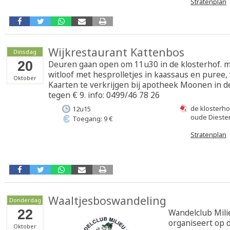
Stratenplan
Wijkrestaurant Kattenbos
Dinsdag
20
Deuren gaan open om 11u30 in de klosterhof. 
witloof met hesprolletjes in kaassaus en puree, 
Oktober
Kaarten te verkrijgen bij apotheek Moonen in de
tegen € 9. info: 0499/46 78 26
de klosterho
12u15
oude Dieste
Toegang: 9 €
Stratenplan
Waaltjesboswandeling
Donderdag
22
Wandelclub Mili
organiseert op 
Oktober