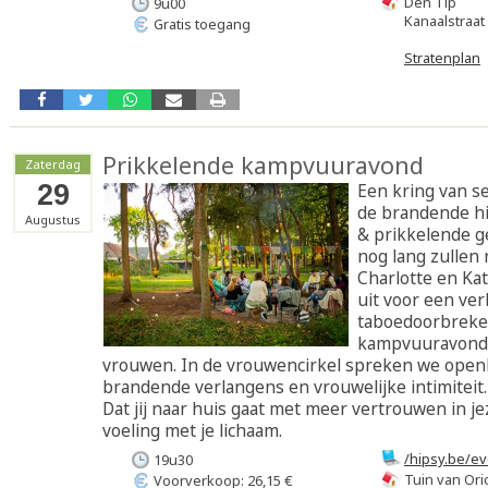
Den Tip
9u00
Kanaalstraat
Gratis toegang
Stratenplan
Prikkelende kampvuuravond
Zaterdag
29
Een kring van s
de brandende hi
Augustus
& prikkelende g
nog lang zullen 
Charlotte en Kat
uit voor een ve
taboedoorbrek
kampvuuravond, 
vrouwen. In de vrouwencirkel spreken we openl
brandende verlangens en vrouwelijke intimiteit
Dat jij naar huis gaat met meer vertrouwen in j
voeling met je lichaam.
/hipsy.be/e
19u30
prikkelend
Tuin van Ori
Voorverkoop: 26,15 €