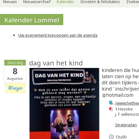
Nieuws
Nieuwsarchief
Kalender
Groeten & felicitaties
Zoeker
Kalender Lommel
Uw evenement toevoegen aan de agenda
dag van het kind
Zaterdag
8
kinderen die hun
laten zien op h
Augustus
dit doen tijdens
kind ' inschrijv
hotmail.com
/www.hethe
't Heeske
j. f. willemss
Stratenplan
13u00