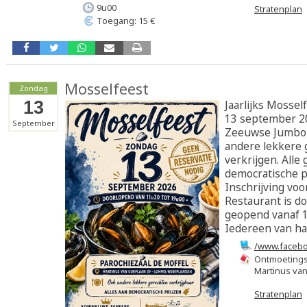
9u00
Stratenplan
Toegang: 15 €
Mosselfeest
Zondag
13
Jaarlijks Mossel
13 september 2
September
Zeeuwse Jumbo
andere lekkere 
verkrijgen. Alle
democratische p
Inschrijving voor
Restaurant is d
geopend vanaf 1
Iedereen van ha
/www.facebo
id=10006517
Ontmoetings
Martinus va
Stratenplan