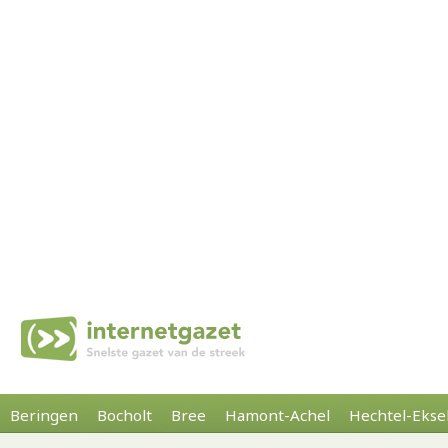
Beringen
Bocholt
Bree
Hamont-Achel
Hechtel-Ekse