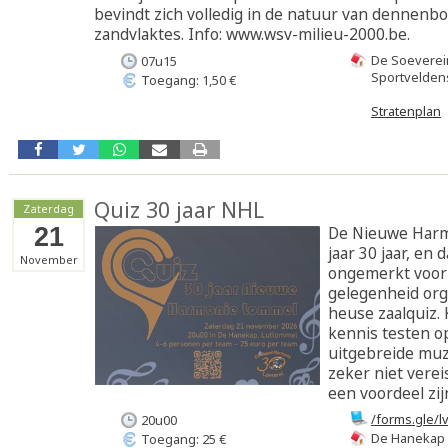
bevindt zich volledig in de natuur van dennenb
zandvlaktes. Info: www.wsv-milieu-2000.be.
De Soeverei
07u15
Sportveldens
Toegang: 1,50 €
Stratenplan
Quiz 30 jaar NHL
Zaterdag
21
De Nieuwe Harmo
jaar 30 jaar, en 
November
ongemerkt voorb
gelegenheid or
heuse zaalquiz
kennis testen o
uitgebreide muz
zeker niet verei
een voordeel zijn
/forms.gle/
20u00
De Hanekap
Toegang: 25 €