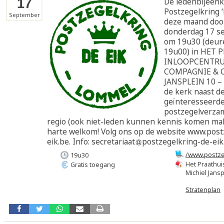
17
De ledenbijeenk
Postzegelkring ‘
September
deze maand doo
donderdag 17 s
om 19u30 (deur
19u00) in HET 
INLOOPCENTRU
COMPAGNIE & C
JANSPLEIN 10 –
de kerk naast de 
geïnteresseerd
postzegelverzam
regio (ook niet-leden kunnen kennis komen mak
harte welkom! Volg ons op de website www.post
eik.be. Info: secretariaat
postzegelkring-de-eik
/www.postze
19u30
Het Praathu
Gratis toegang
Michiel Jansp
Stratenplan