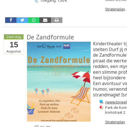
Toegang: 1,50 €
Stratenplan
De Zandformule
Zaterdag
15
Kindertheater t
stelten Durf jij
Augustus
de Zandformule
piraat die werkel
redden, een mys
een slimme prof
heel bijzonder
Een avontuur vo
humor, verwond
strandmagie! Is
/www.toneel
Park de Kom
komstraat 2
Stratenplan