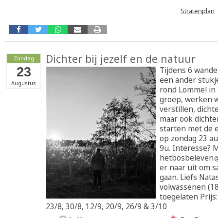
Stratenplan
Dichter bij jezelf en de natuur
Zondag
23
Tijdens 6 wandel
een ander stukj
Augustus
rond Lommel in 
groep, werken w
verstillen, dichte
maar ook dichter
starten met de 
op zondag 23 a
9u. Interesse? M
hetbosbeleven
er naar uit om 
gaan. Liefs Nata
volwassenen (1
toegelaten Prijs
23/8, 30/8, 12/9, 20/9, 26/9 & 3/10