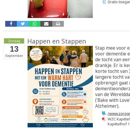
Gratis toega
Happen en Stappen
Zondag
13
Stap mee voor 
voor dementie e
September
de tocht van ee
drankje. Er is k
korte tocht van 
langere tocht va
opbrengst gaat 
dementieonderz
van de Wereldd
('Bake with Love
Alzheimer).
/www.zorggr
en-stappen-
WZC Kapitte
voor-dement
Kapittelhof 1