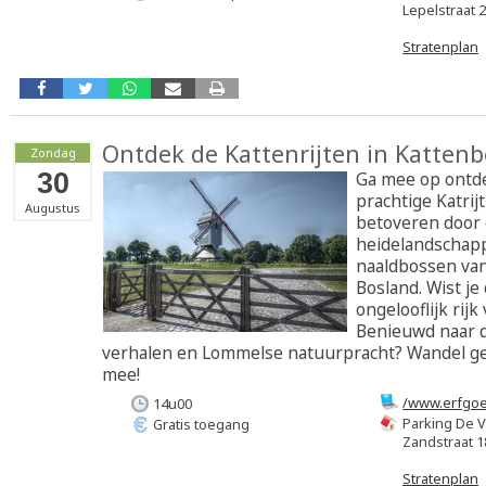
Lepelstraat 
Stratenplan
Ontdek de Kattenrijten in Kattenb
Zondag
30
Ga mee op ontd
prachtige Katrijt-
Augustus
betoveren door 
heidelandschap
naaldbossen van
Bosland. Wist je
ongelooflijk rij
Benieuwd naar 
verhalen en Lommelse natuurpracht? Wandel ge
mee!
/www.erfgo
14u00
Parking De V
Gratis toegang
Zandstraat 1
Stratenplan