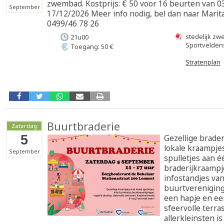
zwembad. Kostprijs: € 50 voor 16 beurten van 03
September
17/12/2026 Meer info nodig, bel dan naar Mari
0499/46 78 26
stedelijk z
21u00
Sportveldens
Toegang: 50 €
Stratenplan
Buurtbraderie
Zaterdag
5
Gezellige brader
lokale kraampje
September
spulletjes aan 
braderijkraampje
infostandjes va
buurtvereniging
een hapje en ee
sfeervolle terra
allerkleinsten is