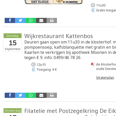
11u30
Gratis toega
Wijkrestaurant Kattenbos
Dinsdag
15
Deuren gaan open om 11u30 in de klosterhof. 
pompoensoep, kalfsblanquette met gratin en broc
September
Kaarten te verkrijgen bij apotheek Moonen in de
tegen € 9. info: 0499/46 78 26
de klosterho
12u15
oude Dieste
Toegang: 9 €
Stratenplan
Filatelie met Postzegelkring De Eik
Donderdag