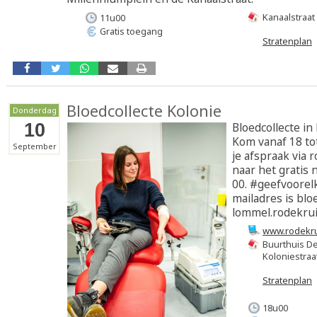
Kanaalstraat
11u00
Gratis toegang
Stratenplan
Bloedcollecte Kolonie
Donderdag
10
Bloedcollecte i
Kom vanaf 18 to
September
je afspraak via 
naar het gratis
00. #geefvoorel
mailadres is blo
lommel.rodekrui
www.rodekru
Buurthuis D
Koloniestraa
Stratenplan
18u00