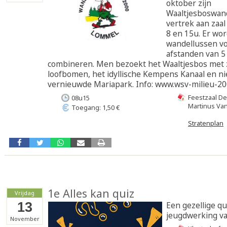
oktober zijn
Waaltjesboswan
vertrek aan zaa
8 en 15u. Er wor
wandellussen v
afstanden van 5 
combineren. Men bezoekt het Waaltjesbos met 
loofbomen, het idyllische Kempens Kanaal en ni
vernieuwde Mariapark. Info: www.wsv-milieu-20
Feestzaal De
08u15
Martinus Va
Toegang: 1,50 €
Stratenplan
1e Alles kan quiz
Vrijdag
13
Een gezellige qui
jeugdwerking va
November