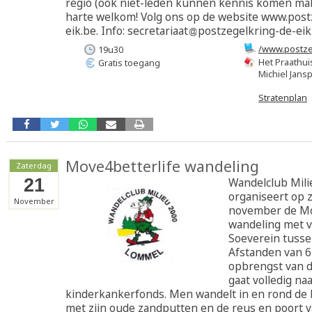
regio (ook niet-leden kunnen kennis komen mak
harte welkom! Volg ons op de website www.post
eik.be. Info: secretariaat
postzegelkring-de-eik
/www.postze
19u30
Het Praathu
Gratis toegang
Michiel Jansp
Stratenplan
Move4betterlife wandeling
Zaterdag
21
Wandelclub Mili
organiseert op 
November
november de Mo
wandeling met v
Soeverein tusse
Afstanden van 6
opbrengst van 
gaat volledig na
kinderkankerfonds. Men wandelt in en rond de
met zijn oude zandputten en de reus en poort 