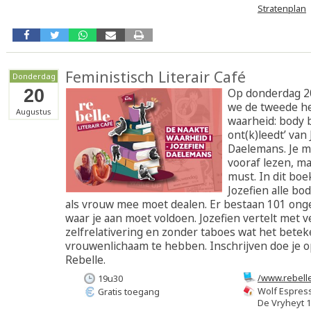
Stratenplan
Feministisch Literair Café
Donderdag
20
Op donderdag 2
we de tweede he
Augustus
waarheid: body b
ont(k)leedt’ van
Daelemans. Je m
vooraf lezen, ma
must. In dit boe
Jozefien alle bod
als vrouw mee moet dealen. Er bestaan 101 ong
waar je aan moet voldoen. Jozefien vertelt met 
zelfrelativering en zonder taboes wat het bete
vrouwenlichaam te hebben. Inschrijven doe je o
Rebelle.
/www.rebelle
19u30
lommel-20-a
Wolf Espres
Gratis toegang
De Vryheyt 