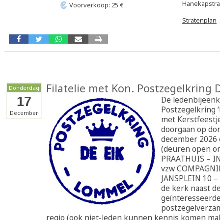
Hanekapstra
Voorverkoop: 25 €
Stratenplan
Filatelie met Kon. Postzegelkring 
Donderdag
17
De ledenbijeenk
Postzegelkring 
December
met Kerstfeestj
doorgaan op do
december 2026
(deuren open o
PRAATHUIS – 
vzw COMPAGNIE
JANSPLEIN 10 –
de kerk naast de 
geïnteresseerd
postzegelverzam
regio (ook niet-leden kunnen kennis komen mak