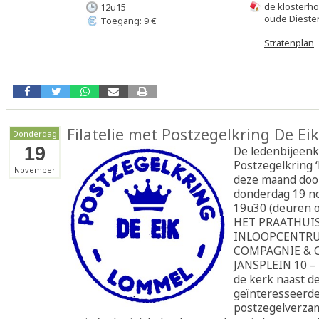
de klosterho
12u15
oude Dieste
Toegang: 9 €
Stratenplan
Filatelie met Postzegelkring De Eik
Donderdag
19
De ledenbijeenk
Postzegelkring ‘
November
deze maand doo
donderdag 19 n
19u30 (deuren 
HET PRAATHUIS
INLOOPCENTRU
COMPAGNIE & C
JANSPLEIN 10 –
de kerk naast de 
geïnteresseerd
postzegelverzam