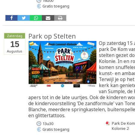
16u00
Gratis toegang
Park op Stelten
Zaterdag
15
Op zaterdag 15 
park De Kom va
Augustus
stelten gezet d
Kolonie. In en r
komen snuffelen
kunst- en amba
Terwijl je op het
kerk kan geniet
van Sumple, de 
apers tot in de late uurtjes. Ook de kinderen 
de kindervoorstelling 'De zandformule' van Ton
Blanche, meerdere springkastelen, buitenspelle
en glittertattoos.
Park De Kom
13u30
Kolonie 2
Gratis toegang