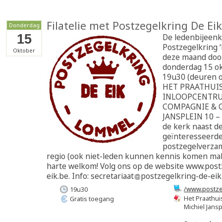
Filatelie met Postzegelkring De Eik
Donderdag
15
De ledenbijeenk
Postzegelkring ‘
Oktober
deze maand doo
donderdag 15 o
19u30 (deuren 
HET PRAATHUIS
INLOOPCENTRU
COMPAGNIE & C
JANSPLEIN 10 –
de kerk naast de 
geïnteresseerd
postzegelverzam
regio (ook niet-leden kunnen kennis komen mak
harte welkom! Volg ons op de website www.post
eik.be. Info: secretariaat
postzegelkring-de-eik
/www.postze
19u30
Het Praathu
Gratis toegang
Michiel Jansp