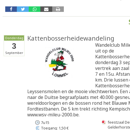
Kattenbosserheidewandeling
Donderdag
3
Wandelclub Mili
uit op de
September
Kattenbosserhe
donderdag 3 se
vertrek aan zaa
7 en 15u. Afstan
km. Drie lussen
Kattenbosserhei
Leyssensmolen en de mooie vlechtwerken. Een a
naar de Duitse begraafplaats met 40.000 gesneu
wereldoorlogen en de bossen rond het Blauwe 
Fordtestbanen. De 5 km trekt richting Kempisch 
www.wsv-mileu-2000.be.
feestzaal De
7u15
Gelderhorst
Toegang: 1,50 €