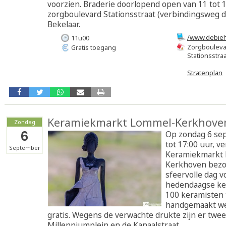
voorzien. Braderie doorlopend open van 11 tot 17
zorgboulevard Stationsstraat (verbindingsweg 
Bekelaar.
/www.debieh
11u00
41
Zorgboulevar
Gratis toegang
Stationsstra
Stratenplan
Keramiekmarkt Lommel-Kerkhove
Zondag
6
Op zondag 6 sep
tot 17:00 uur, 
September
Keramiekmarkt
Kerkhoven bezo
sfeervolle dag 
hedendaagse ke
100 keramisten
handgemaakt we
gratis. Wegens de verwachte drukte zijn er twee
Millenniumplein en de Kanaalstraat.