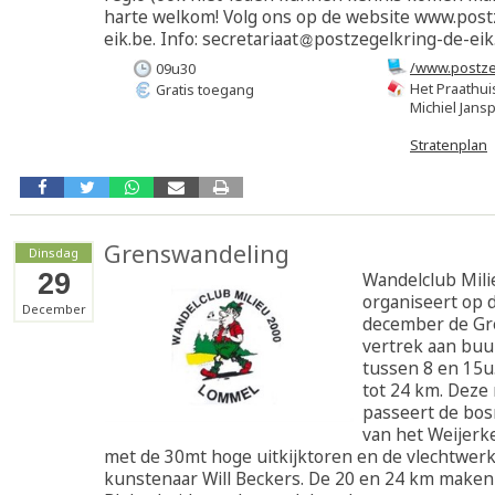
harte welkom! Volg ons op de website www.post
eik.be. Info: secretariaat
postzegelkring-de-eik
/www.postze
09u30
Het Praathui
Gratis toegang
Michiel Jansp
Stratenplan
Grenswandeling
Dinsdag
29
Wandelclub Mili
organiseert op 
December
december de Gr
vertrek aan buu
tussen 8 en 15u
tot 24 km. Deze
passeert de bos
van het Weijerk
met de 30mt hoge uitkijktoren en de vlechtwer
kunstenaar Will Beckers. De 20 en 24 km maken 