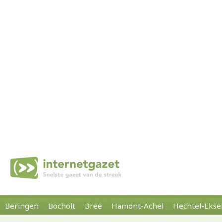
Beringen
Bocholt
Bree
Hamont-Achel
Hechtel-Ekse