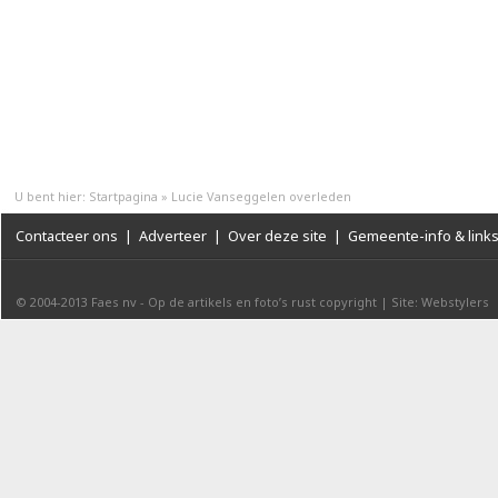
U bent hier:
Startpagina
»
Lucie Vanseggelen overleden
Contacteer ons
|
Adverteer
|
Over deze site
|
Gemeente-info & link
© 2004-2013
Faes nv
-
Op de artikels en foto’s rust copyright
|
Site: Webstylers