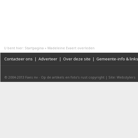
U bent hier:
Startpagina
»
Madeleine Evaert overleden
Contacteer ons
|
Adverteer
|
Over deze site
|
Gemeente-info & link
© 2004-2013
Faes nv
-
Op de artikels en foto’s rust copyright
|
Site: Webstylers