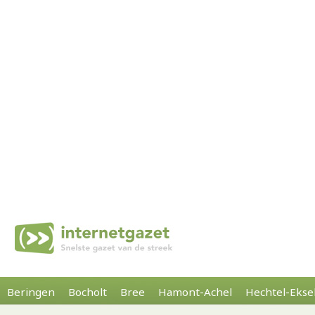
Beringen
Bocholt
Bree
Hamont-Achel
Hechtel-Ekse