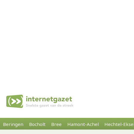
Beringen
Bocholt
Bree
Hamont-Achel
Hechtel-Ekse