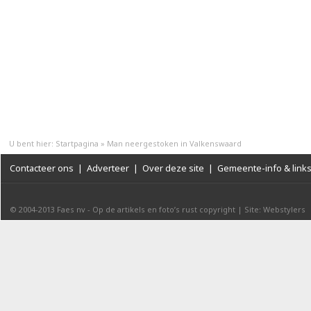
U bent hier:
Startpagina
»
Man neergestoken in Valkenswaard
Contacteer ons
|
Adverteer
|
Over deze site
|
Gemeente-info & link
© 2004-2013
Faes nv
-
Op de artikels en foto’s rust copyright
|
Site: Webstylers