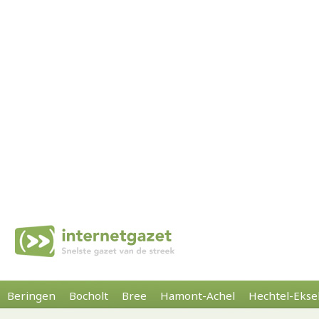
Beringen
Bocholt
Bree
Hamont-Achel
Hechtel-Ekse