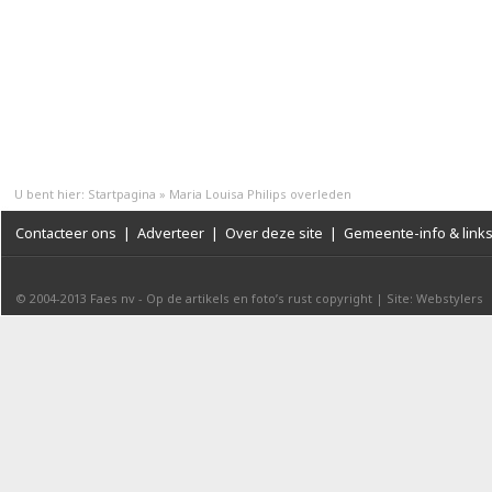
U bent hier:
Startpagina
»
Maria Louisa Philips overleden
Contacteer ons
|
Adverteer
|
Over deze site
|
Gemeente-info & link
© 2004-2013
Faes nv
-
Op de artikels en foto’s rust copyright
|
Site: Webstylers