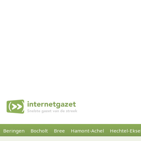
Beringen
Bocholt
Bree
Hamont-Achel
Hechtel-Ekse