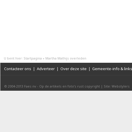
U bent hier:
Startpagina
»
Martha Mathijs overleden
Contacteer ons
|
Adverteer
|
Over deze site
|
Gemeente-info & link
© 2004-2013
Faes nv
-
Op de artikels en foto’s rust copyright
|
Site: Webstylers