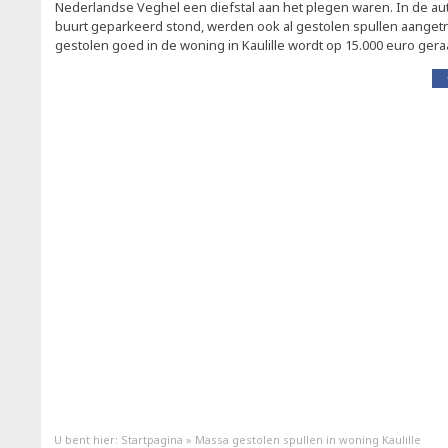
Nederlandse Veghel een diefstal aan het plegen waren. In de aut
buurt geparkeerd stond, werden ook al gestolen spullen aangetr
gestolen goed in de woning in Kaulille wordt op 15.000 euro ger
U bent hier:
Startpagina
»
Massa gestolen spullen in woning Kaulille