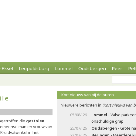
-Eksel
Leopoldsburg
Lommel
Oudsbergen
Peer
Pel
Kort nieuws van bij de buren
lle
Nieuwere berichten in
'Kort nieuws van b
05/08/'26
Lommel
- Valse parkee
ngetroffen die
gestolen
onschuldige grap
oemeense man en vrouw van
25/07/'26
Oudsbergen
- Grote n
 Kruidvatwinkel in het
23/07/'26
Beringen
- Meerdere ki