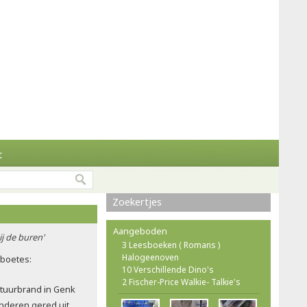
t
Zoekertjes
Aangeboden
ij de buren'
3 Leesboeken ( Romans )
Halogeenoven
rboetes:
10 Verschillende Dino's
2 Fischer-Price Walkie- Talkie's
atuurbrand in Genk
nderen gered uit