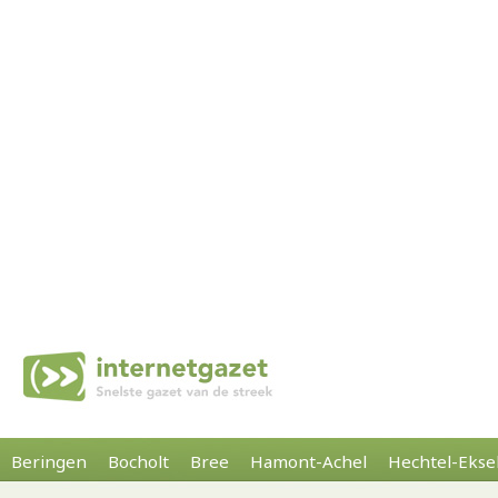
Beringen
Bocholt
Bree
Hamont-Achel
Hechtel-Ekse