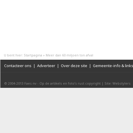
U bent hier:
Startpagina
»
Meer dan 60 miljoen ton afval
Contacteer ons
|
Adverteer
|
Over deze site
|
Gemeente-info & link
© 2004-2013
Faes nv
-
Op de artikels en foto’s rust copyright
|
Site: Webstylers