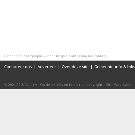
U bent hier:
Startpagina
»
Meer illegale ontbossing in Limburg
Contacteer ons
|
Adverteer
|
Over deze site
|
Gemeente-info & link
© 2004-2013
Faes nv
-
Op de artikels en foto’s rust copyright
|
Site: Webstylers