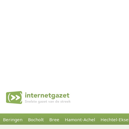
Beringen
Bocholt
Bree
Hamont-Achel
Hechtel-Ekse