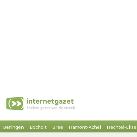
Beringen
Bocholt
Bree
Hamont-Achel
Hechtel-Ekse