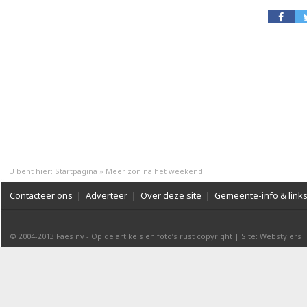
U bent hier:
Startpagina
»
Meer zon na het weekend
Contacteer ons
|
Adverteer
|
Over deze site
|
Gemeente-info & link
© 2004-2013
Faes nv
-
Op de artikels en foto’s rust copyright
|
Site: Webstylers