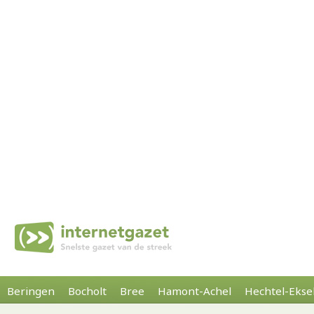
Beringen
Bocholt
Bree
Hamont-Achel
Hechtel-Ekse