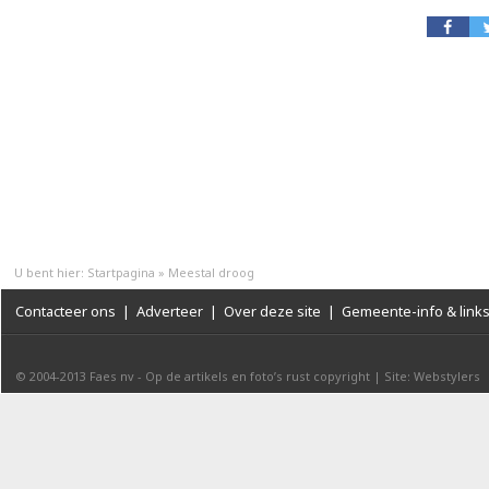
U bent hier:
Startpagina
»
Meestal droog
Contacteer ons
|
Adverteer
|
Over deze site
|
Gemeente-info & link
© 2004-2013
Faes nv
-
Op de artikels en foto’s rust copyright
|
Site: Webstylers