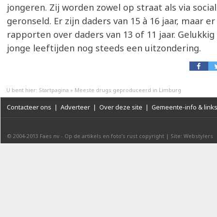
jongeren. Zij worden zowel op straat als via soci
geronseld. Er zijn daders van 15 à 16 jaar, maar er 
rapporten over daders van 13 of 11 jaar. Gelukkig 
jonge leeftijden nog steeds een uitzondering.
U bent hier:
Startpagina
»
Meeste drugs geproduceerd in Limburg
Contacteer ons
|
Adverteer
|
Over deze site
|
Gemeente-info & link
© 2004-2013
Faes nv
-
Op de artikels en foto’s rust copyright
|
Site: Webstylers