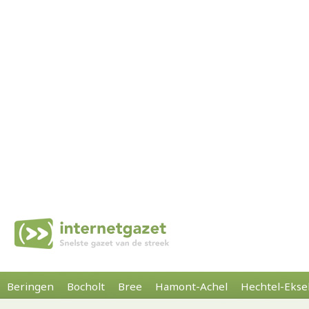
Beringen
Bocholt
Bree
Hamont-Achel
Hechtel-Ekse