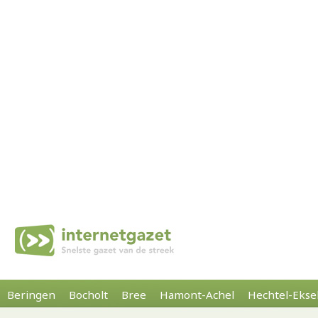
Beringen
Bocholt
Bree
Hamont-Achel
Hechtel-Ekse