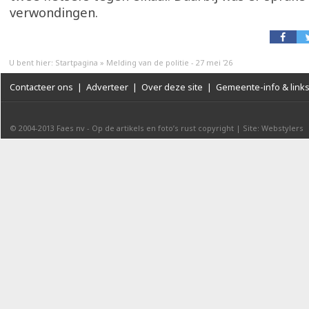
verwondingen.
U bent hier:
Startpagina
»
Melding van de politie - 27 mei '26
Contacteer ons
|
Adverteer
|
Over deze site
|
Gemeente-info & link
© 2004-2013
Faes nv
-
Op de artikels en foto’s rust copyright
|
Site: Webstylers