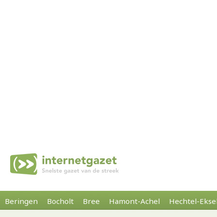
Beringen
Bocholt
Bree
Hamont-Achel
Hechtel-Ekse