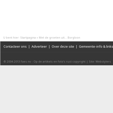
U bent hier:
Startpagina
»
Met de groeten uit... Borgloon
Contacteer ons
|
Adverteer
|
Over deze site
|
Gemeente-info & link
© 2004-2013
Faes nv
-
Op de artikels en foto’s rust copyright
|
Site: Webstylers