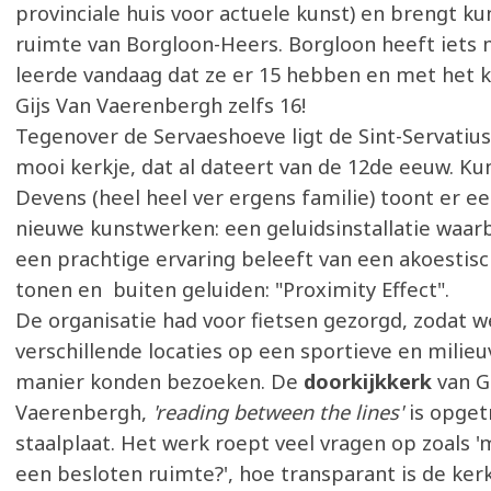
provinciale huis voor actuele kunst) en brengt ku
ruimte van Borgloon-Heers. Borgloon heeft iets 
leerde vandaag dat ze er 15 hebben en met het 
Gijs Van Vaerenbergh zelfs 16!
Tegenover de Servaeshoeve ligt de Sint-Servatius
mooi kerkje, dat al dateert van de 12de eeuw. Ku
Devens (heel heel ver ergens familie) toont er e
nieuwe kunstwerken: een geluidsinstallatie waar
een prachtige ervaring beleeft van een akoestisc
tonen en buiten geluiden: "Proximity Effect".
De organisatie had voor fietsen gezorgd, zodat w
verschillende locaties op een sportieve en milieu
manier konden bezoeken. De
doorkijkkerk
van G
Vaerenbergh,
'reading between the lines'
is opget
staalplaat. Het werk roept veel vragen op zoals 'm
een besloten ruimte?', hoe transparant is de kerk