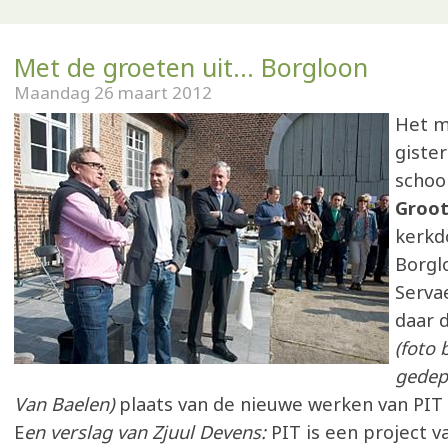
Met de groeten uit... Borgloon
Maandag 26 maart 2012
Het m
gister
schoo
Groot
kerkd
Borgl
Serva
daar 
(foto 
gedep
Van Baelen)
plaats van de nieuwe werken van PIT
E
en verslag van Zjuul Devens:
PIT is een project v