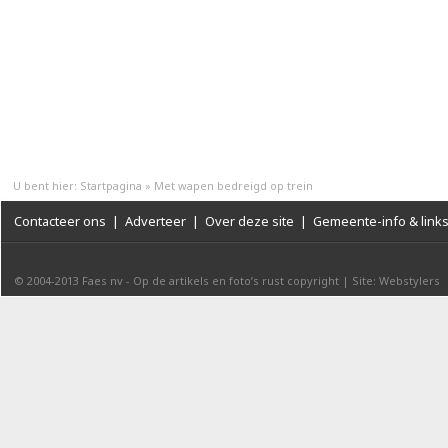
U bent hier:
Startpagina
»
Met wapen bedreigd op trein
Contacteer ons
|
Adverteer
|
Over deze site
|
Gemeente-info & link
© 2004-2013
Faes nv
-
Op de artikels en foto’s rust copyright
|
Site: Webstylers