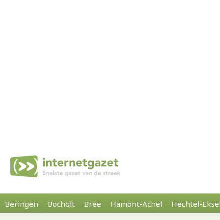
Beringen
Bocholt
Bree
Hamont-Achel
Hechtel-Ekse