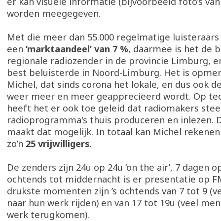
er kan visuele informatie (bijvoorbeeld foto’s van
worden meegegeven.
Met die meer dan 55.000 regelmatige luisteraar
een
‘marktaandeel’ van 7 %
, daarmee is het de b
regionale radiozender in de provincie Limburg, 
best beluisterde in Noord-Limburg. Het is opmerk
Michel, dat sinds corona het lokale, en dus ook de
weer meer en meer geapprecieerd wordt. Op tec
heeft het er ook toe geleid dat radiomakers ste
radioprogramma's thuis produceren en inlezen. 
maakt dat mogelijk. In totaal kan Michel rekenen
zo’n
25 vrijwilligers
.
De zenders zijn 24u op 24u ‘on the air’, 7 dagen op
ochtends tot middernacht is er presentatie op 
drukste momenten zijn ’s ochtends van 7 tot 9 (
naar hun werk rijden) en van 17 tot 19u (veel me
werk terugkomen).