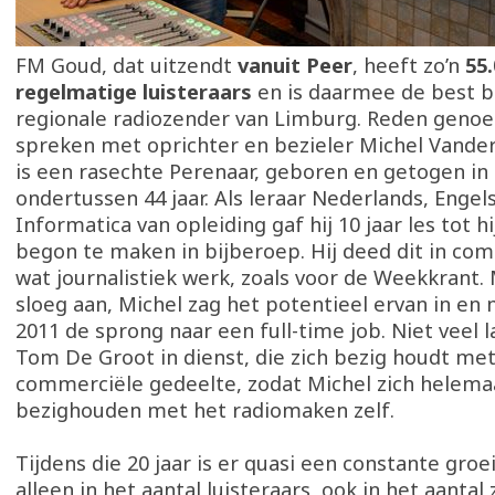
FM Goud, dat uitzendt
vanuit Peer
, heeft zo’n
55
regelmatige luisteraars
en is daarmee de best b
regionale radiozender van Limburg. Reden genoe
spreken met oprichter en bezieler Michel Vander
is een rasechte Perenaar, geboren en getogen in
ondertussen 44 jaar. Als leraar Nederlands, Engel
Informatica van opleiding gaf hij 10 jaar les tot hij
begon te maken in bijberoep. Hij deed dit in co
wat journalistiek werk, zoals voor de Weekkrant.
sloeg aan, Michel zag het potentieel ervan in en
2011 de sprong naar een full-time job. Niet veel l
Tom De Groot in dienst, die zich bezig houdt met
commerciële gedeelte, zodat Michel zich helema
bezighouden met het radiomaken zelf.
Tijdens die 20 jaar is er quasi een constante groe
alleen in het aantal luisteraars, ook in het aantal