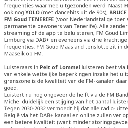
frequenties waarmee uitgezonden werd. Naast
F
ook nog
YOLO
(met dancehits uit de 90s),
BRUC
FM Goud TENERIFE
(voor Nederlandstalige toeri
permanente bewoners van Tenerife). Alle zenders 
streaming of de app te beluisteren, FM Goud Lim
Limburg via DAB+ en eveneens via drie krachtige
frequenties. FM Goud Maasland tenslotte zit in d
Maaseik op FM.
Luisteraars in
Pelt of Lommel
luisteren best via
van enkele wettelijke beperkingen inzake het uit
grenszone is de kwaliteit van de FM-kanalen daar 
goed.
Luistert nu nog ongeveer de helft via de FM Ban
Michel duidelijk een stijging van het aantal luiste
Tegen 2030-2032 vermoedt hij dat alle radio-uitz
België via het DAB+ kanaal en online zullen verlo
een betere kwaliteit (want minder storingsgevoe