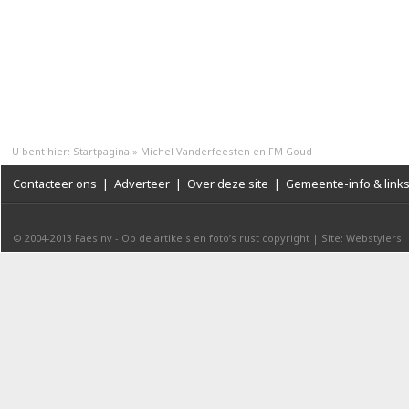
U bent hier:
Startpagina
»
Michel Vanderfeesten en FM Goud
Contacteer ons
|
Adverteer
|
Over deze site
|
Gemeente-info & link
© 2004-2013
Faes nv
-
Op de artikels en foto’s rust copyright
|
Site: Webstylers