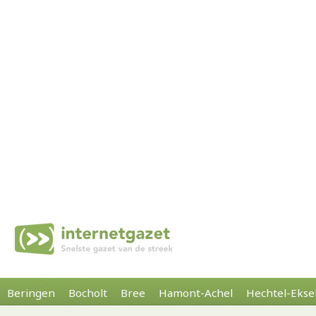
Beringen
Bocholt
Bree
Hamont-Achel
Hechtel-Ekse