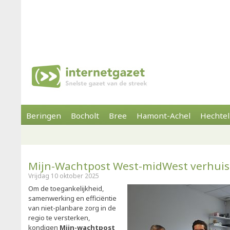
Beringen
Bocholt
Bree
Hamont-Achel
Hechtel
Mijn-Wachtpost West-midWest verhuis
Vrijdag 10 oktober 2025
Om de toegankelijkheid,
samenwerking en efficiëntie
van niet-planbare zorg in de
regio te versterken,
kondigen
Mijn-wachtpost