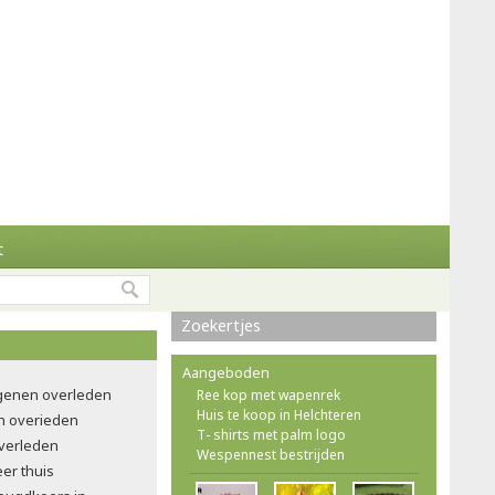
t
Zoekertjes
Aangeboden
ngenen overleden
Ree kop met wapenrek
Huis te koop in Helchteren
n overieden
T- shirts met palm logo
verleden
Wespennest bestrijden
eer thuis