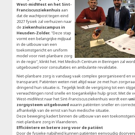
West-midWest en het Sint-
Franciscusziekenhuis
aan
dat de wachtpost tegen eind
2027 fysiek zal verhuizen naar
de
ziekenhuiscampus in
Heusden-Zolder.
"Deze stap
vormt een belangrijke mijlpaal
in de uitbouw van een
toekomstgericht en uniform
model voor niet-planbare zorg
in de regio", klinkt het. Het Medisch Centrum in Beringen zal w
uitgebouwd voor consultaties en ambulante revalidatie.
Niet-planbare zorg is vandaag vaak complex georganiseerd en vo
transparant. Patiënten weten niet altijd waar ze met hun zorgvr
dringend hun situatie is. Tegelijk leidt de vergrijzing tot een sti
verwachtingen rond snelle en toegankelijke hulp groot. Met de 
West-midWest naar het Sint-Franciscusziekenhuis wordt een
uni
zorgsysteem uitgebouwd
waarin patiënten sneller en correc
afhankelijk van de ernst van hun medische situatie.
Deze beweging kadert binnen de uitbouw van een toekomstgeri
niet-planbare zorg in Vlaanderen.
Efficiëntere en betere zorg voor de patiënt
Door de fysieke nabijheid kunnen patiënten eenvoudig doorve