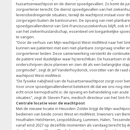
huisartsenwachtpost en de dienst spoedgevallen. Zo komt de juist
zorgverlener terecht. De dienst spoedgevallen van het ziekenhui
levensbedreigende situaties, terwijl de wachtpost instaat voor d
zorgvragen buiten de kantooruren. De opvang van niet-planbare
spoedgevallendienst van Sint-Franciscusziekenhuis blijft, ook i
van het ziekenhuislandschap, essentieel om toegankelijke spoed
te vangen.
"Door de verhuis van Mijn-wachtpost West-midWest naar het Sin
kunnen we patiënten met een niet-planbare zorgvraag sneller en e
zorgverlener leiden. Deze samenwerking versterkt de continuïtei
de patiënt veel duidelijker waar hij terechtkan. De huisartsen in
onderschrijven deze plannen en zien dit als een belangrijke st
zorgmodel", zegt dr. Jef Vanderhoydonck, voorzitter van de raad 
wachtpost West-midWest.
"De fysieke nabijheid van de huisartsenwachtpost zorgt voor bet
Voor onze spoedgevallendienst betekent dit dat we ons nog st
echt onze kernopdracht is: de opvang en behandeling van acut
situaties", zegt dr. Steven Pans, medisch directeur van het Sint-
Centrale locatie voor de wachtpost
Met de nieuwe locatie in Heusden-Zolder krijgt de Mijn-wachtpost
bedienen van beide zones West en midWest. Inwoners van Beri
Houthalen-Helchteren, Leopoldsburg, Lummen, Halen, Tessender
vanaf eind 2027 op dezelfde momenten als vandaag terecht bij d