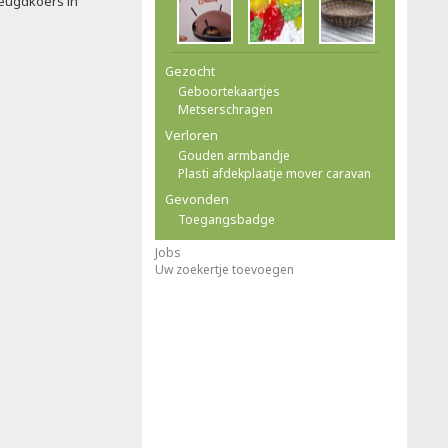
jeugdkoers in
Gezocht
Geboortekaartjes
Metserschragen
Verloren
Gouden armbandje
Plasti afdekplaatje mover caravan
Gevonden
Toegangsbadge
Jobs
Uw zoekertje toevoegen