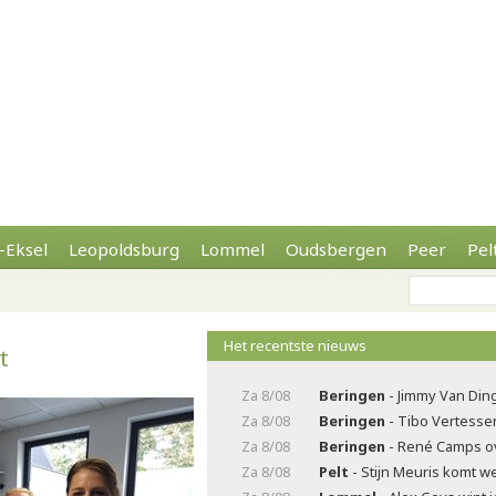
-Eksel
Leopoldsburg
Lommel
Oudsbergen
Peer
Pel
Het recentste nieuws
t
Za 8/08
Beringen
- Jimmy Van Di
Za 8/08
Beringen
- Tibo Vertesse
Za 8/08
Beringen
- René Camps o
Za 8/08
Pelt
- Stijn Meuris komt w