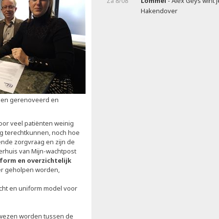
Za 8/08
Lommel
- Alex Geys wint 
Hakendover
orden gerenoveerd en
or veel patiënten weinig
aag terechtkunnen, noch hoe
jgende zorgvraag en zijn de
verhuis van Mijn-wachtpost
form en overzichtelijk
ter geholpen worden,
cht en uniform model voor
rwezen worden tussen de