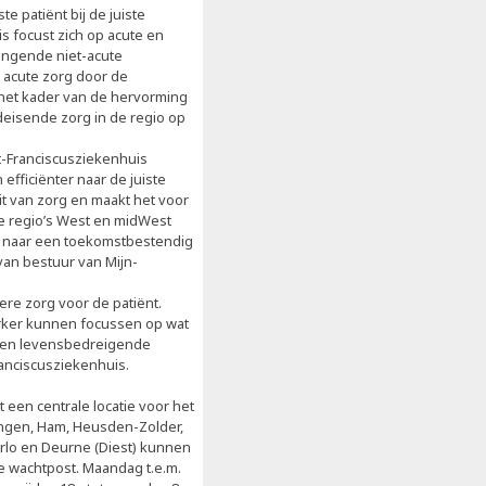
e patiënt bij de juiste
s focust zich op acute en
ringende niet-acute
 acute zorg door de
n het kader van de hervorming
eisende zorg in de regio op
t-Franciscusziekenhuis
fficiënter naar de juiste
t van zorg en maakt het voor
 de regio’s West en midWest
ap naar een toekomstbestendig
van bestuur van Mijn-
ere zorg voor de patiënt.
erker kunnen focussen op wat
e en levensbedreigende
Franciscusziekenhuis.
 een centrale locatie voor het
ngen, Ham, Heusden-Zolder,
lo en Deurne (Diest) kunnen
e wachtpost. Maandag t.e.m.