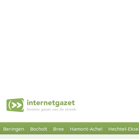
Beringen
Bocholt
Bree
Hamont-Achel
Hechtel-Ekse