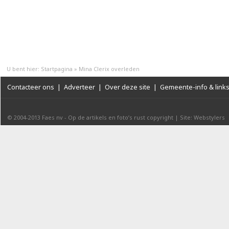
U bent hier:
Startpagina
»
Mina Clerix overleden
Contacteer ons
|
Adverteer
|
Over deze site
|
Gemeente-info & link
© 2004-2013
Faes nv
-
Op de artikels en foto’s rust copyright
|
Site: Webstylers