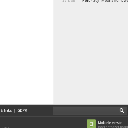
Za 8/08
Pelt
- Stijn Meuris komt w
& links
|
GDPR
Mobiele versie
internetgazet.mobi
tylers