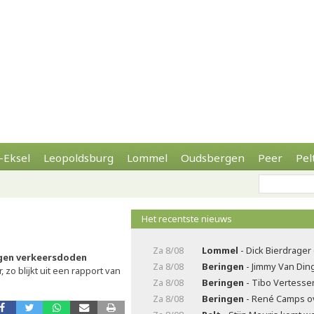
-Eksel
Leopoldsburg
Lommel
Oudsbergen
Peer
Pel
Het recentste nieuws
Za 8/08
Lommel
- Dick Bierdrager
gen verkeersdoden
Za 8/08
Beringen
- Jimmy Van Di
 zo blijkt uit een rapport van
Za 8/08
Beringen
- Tibo Vertesse
Za 8/08
Beringen
- René Camps o