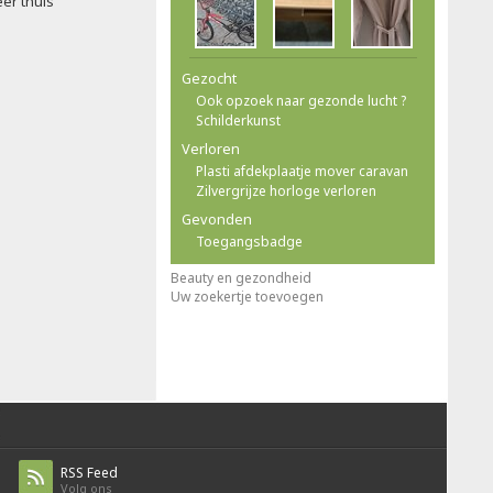
eer thuis
Gezocht
Ook opzoek naar gezonde lucht ?
Schilderkunst
Verloren
Plasti afdekplaatje mover caravan
Zilvergrijze horloge verloren
Gevonden
Toegangsbadge
Beauty en gezondheid
Uw zoekertje toevoegen
RSS Feed
Volg ons