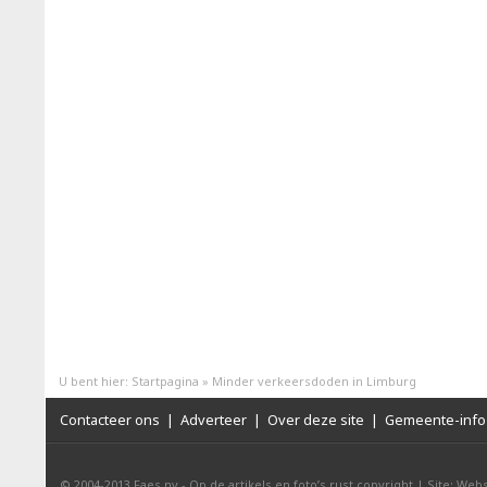
U bent hier:
Startpagina
»
Minder verkeersdoden in Limburg
Contacteer ons
|
Adverteer
|
Over deze site
|
Gemeente-info 
© 2004-2013
Faes nv
-
Op de artikels en foto’s rust copyright
|
Site: Webs