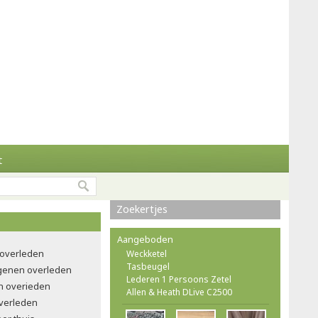
t
Zoekertjes
Aangeboden
 overleden
Weckketel
Tasbeugel
ngenen overleden
Lederen 1 Persoons Zetel
n overieden
Allen & Heath DLive C2500
verleden