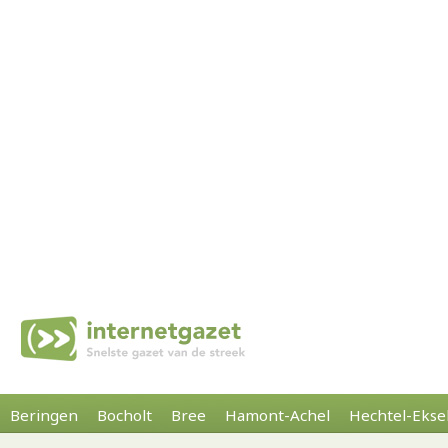
Beringen
Bocholt
Bree
Hamont-Achel
Hechtel-Ekse