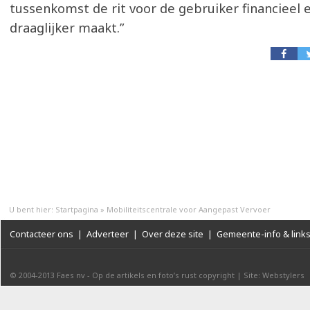
tussenkomst de rit voor de gebruiker financieel 
draaglijker maakt.”
U bent hier:
Startpagina
»
Mobiliteitscentrale voor Aangepast Vervoer
Contacteer ons
|
Adverteer
|
Over deze site
|
Gemeente-info & link
© 2004-2013
Faes nv
-
Op de artikels en foto’s rust copyright
|
Site: Webstylers