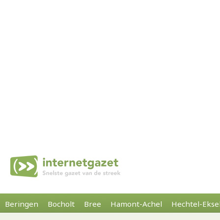
Beringen
Bocholt
Bree
Hamont-Achel
Hechtel-Ekse