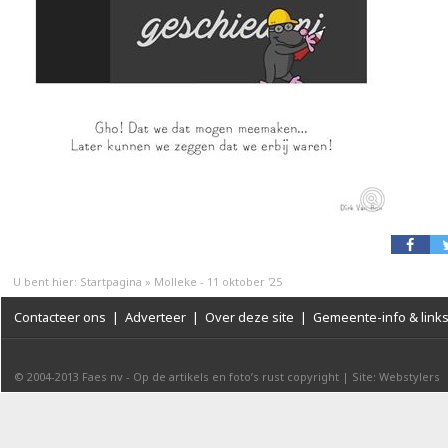
U bent hier:
Startpagina
»
Molleke - 11 oktober '25
Contacteer ons
|
Adverteer
|
Over deze site
|
Gemeente-info & link
© 2004-2013
Faes nv
-
Op de artikels en foto’s rust copyright
|
Site: Webstylers