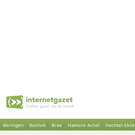
Beringen
Bocholt
Bree
Hamont-Achel
Hechtel-Ekse