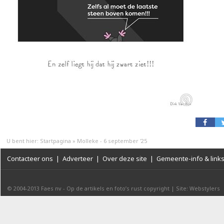
U bent hier:
Startpagina
»
Molleke - 6 september '25
Contacteer ons
|
Adverteer
|
Over deze site
|
Gemeente-info & link
© 2004-2013
Faes nv
-
Op de artikels en foto’s rust copyright
|
Site: Webstylers