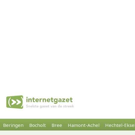
Beringen
Bocholt
Bree
Hamont-Achel
Hechtel-Ekse