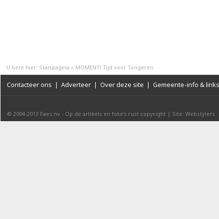
U bent hier:
Startpagina
»
MOMENT! Tijd voor Tongeren
Contacteer ons
|
Adverteer
|
Over deze site
|
Gemeente-info & link
© 2004-2013
Faes nv
-
Op de artikels en foto’s rust copyright
|
Site: Webstylers