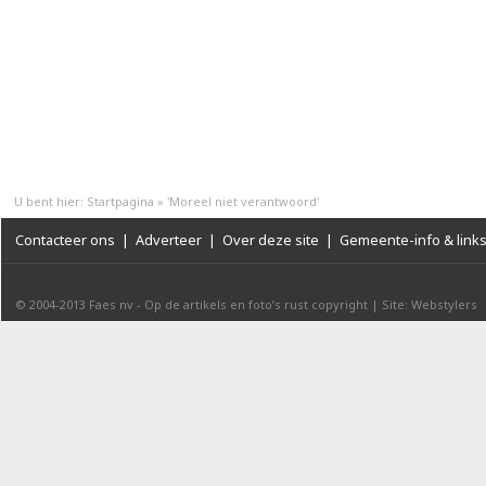
U bent hier:
Startpagina
»
'Moreel niet verantwoord'
Contacteer ons
|
Adverteer
|
Over deze site
|
Gemeente-info & link
© 2004-2013
Faes nv
-
Op de artikels en foto’s rust copyright
|
Site: Webstylers