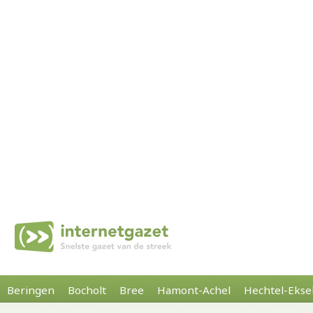
Beringen
Bocholt
Bree
Hamont-Achel
Hechtel-Ekse