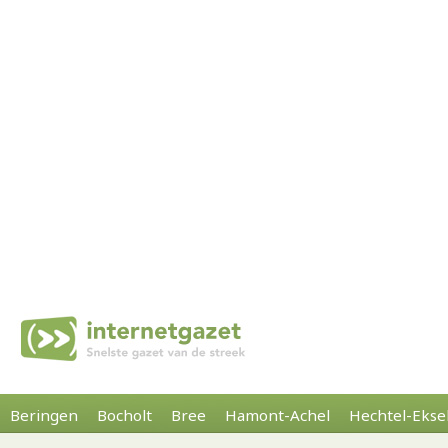
Beringen
Bocholt
Bree
Hamont-Achel
Hechtel-Ekse