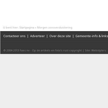
U bent hier:
Startpagina
»
Morgen zonsverduistering
Contacteer ons
|
Adverteer
|
Over deze site
|
Gemeente-info & link
© 2004-2013
Faes nv
-
Op de artikels en foto’s rust copyright
|
Site: Webstylers