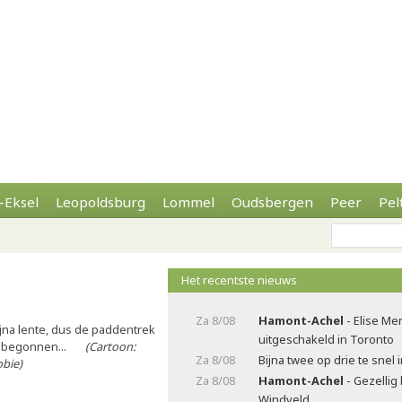
-Eksel
Leopoldsburg
Lommel
Oudsbergen
Peer
Pel
Het recentste nieuws
Za 8/08
Hamont-Achel
- Elise Me
ijna lente, dus de paddentrek
uitgeschakeld in Toronto
s begonnen...
(Cartoon:
Za 8/08
Bijna twee op drie te snel 
obie)
Za 8/08
Hamont-Achel
- Gezellig
Windveld