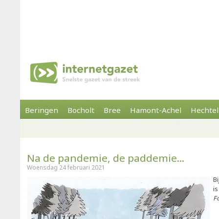
Beringen
Bocholt
Bree
Hamont-Achel
Hechtel
Na de pandemie, de paddemie...
Woensdag 24 februari 2021
B
i
F