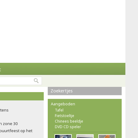
t
Zoekertjes
Aangeboden
rtens
Tafel
Fietstoeltje
Chinees beeldje
in zone 30
DVD CD speler
 buurtfeest op het