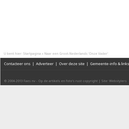
U bent hier:
Startpagina
»
Naar een Groot-Nederlands 'Onze Vader'
Contacteer ons
|
Adverteer
|
Over deze site
|
Gemeente-info & link
© 2004-2013
Faes nv
-
Op de artikels en foto’s rust copyright
|
Site: Webstylers