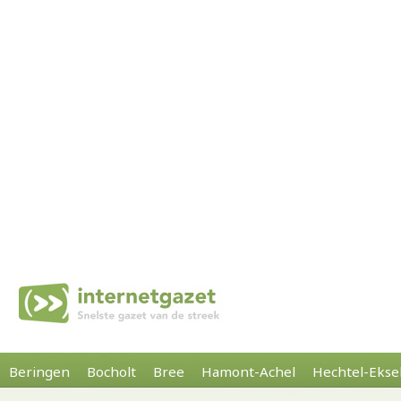
Beringen
Bocholt
Bree
Hamont-Achel
Hechtel-Ekse