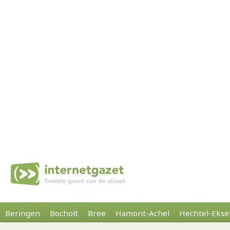
Beringen
Bocholt
Bree
Hamont-Achel
Hechtel-Ekse