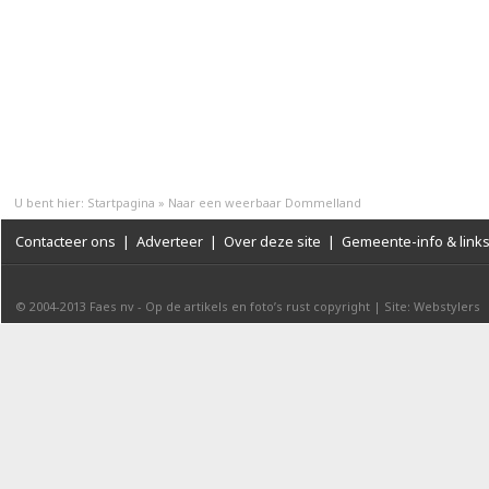
U bent hier:
Startpagina
»
Naar een weerbaar Dommelland
Contacteer ons
|
Adverteer
|
Over deze site
|
Gemeente-info & link
© 2004-2013
Faes nv
-
Op de artikels en foto’s rust copyright
|
Site: Webstylers