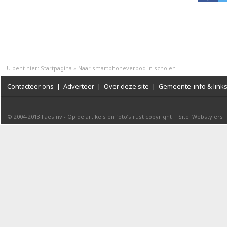
U bent hier:
Startpagina
»
Naar smartphoneverbod in scholen
Contacteer ons
|
Adverteer
|
Over deze site
|
Gemeente-info & link
© 2004-2013
Faes nv
-
Op de artikels en foto’s rust copyright
|
Site: Webstylers