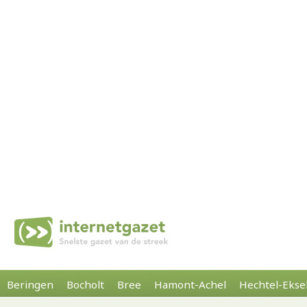
Beringen
Bocholt
Bree
Hamont-Achel
Hechtel-Ekse