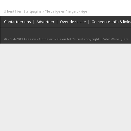
U bent hier:
Startpagina
»
'Ne zalige en 'ne gelukkige
Contacteer ons
|
Adverteer
|
Over deze site
|
Gemeente-info & link
© 2004-2013
Faes nv
-
Op de artikels en foto’s rust copyright
|
Site: Webstylers