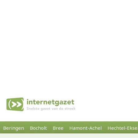
Beringen
Bocholt
Bree
Hamont-Achel
Hechtel-Ekse