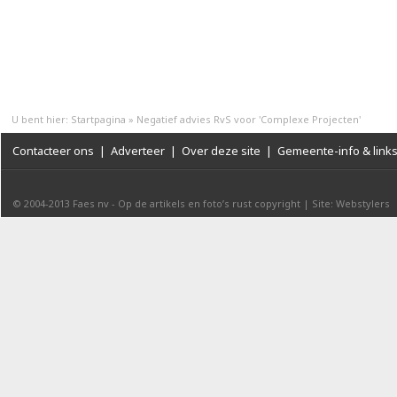
U bent hier:
Startpagina
»
Negatief advies RvS voor 'Complexe Projecten'
Contacteer ons
|
Adverteer
|
Over deze site
|
Gemeente-info & link
© 2004-2013
Faes nv
-
Op de artikels en foto’s rust copyright
|
Site: Webstylers