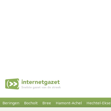
Beringen
Bocholt
Bree
Hamont-Achel
Hechtel-Ekse