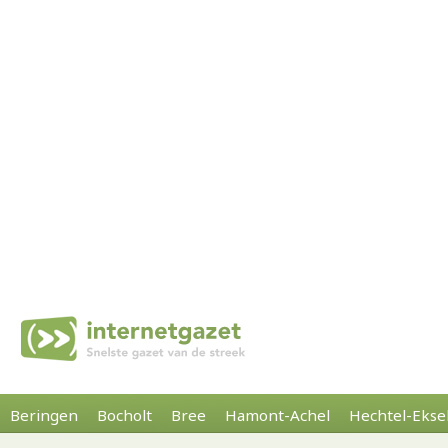
Beringen
Bocholt
Bree
Hamont-Achel
Hechtel-Ekse