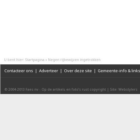
U bent hier:
Startpagina
»
Negen rijbewijzen ingetrokken
Contacteer ons
|
Adverteer
|
Over deze site
|
Gemeente-info & link
© 2004-2013
Faes nv
-
Op de artikels en foto’s rust copyright
|
Site: Webstylers