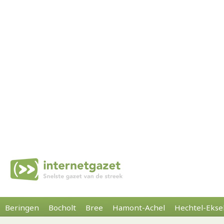
Beringen
Bocholt
Bree
Hamont-Achel
Hechtel-Ekse