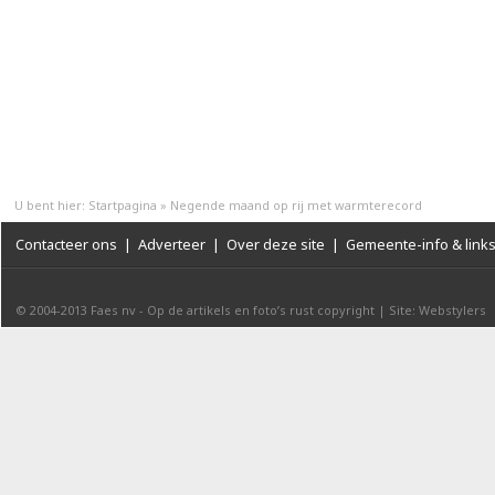
U bent hier:
Startpagina
»
Negende maand op rij met warmterecord
Contacteer ons
|
Adverteer
|
Over deze site
|
Gemeente-info & link
© 2004-2013
Faes nv
-
Op de artikels en foto’s rust copyright
|
Site: Webstylers