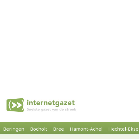
Beringen
Bocholt
Bree
Hamont-Achel
Hechtel-Ekse