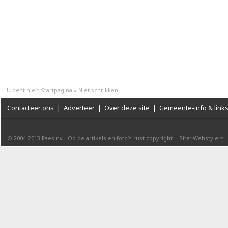
U bent hier:
Startpagina
»
Niet schrikken...
Contacteer ons
|
Adverteer
|
Over deze site
|
Gemeente-info & link
© 2004-2013
Faes nv
-
Op de artikels en foto’s rust copyright
|
Site: Webstylers