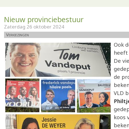
Nieuw provinciebestuur
Zaterdag 26 oktober 2024
Verkiezingen
Ook d
heeft
De vi
gedep
de pro
beken
VLD bl
Philt
gedep
koos 
beke