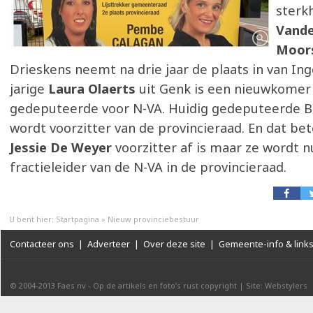
sterk
Vande
Moor
Drieskens neemt na drie jaar de plaats in van In
jarige
Laura Olaerts
uit Genk is een nieuwkomer
gedeputeerde voor N-VA. Huidig gedeputeerde 
wordt voorzitter van de provincieraad. En dat be
Jessie De Weyer
voorzitter af is maar ze wordt n
fractieleider van de N-VA in de provincieraad.
U bent hier:
Startpagina
»
Nieuw provinciebestuur
Contacteer ons
|
Adverteer
|
Over deze site
|
Gemeente-info & link
© 2004-2013
Faes nv
-
Op de artikels en foto’s rust copyright
|
Site: Webstylers