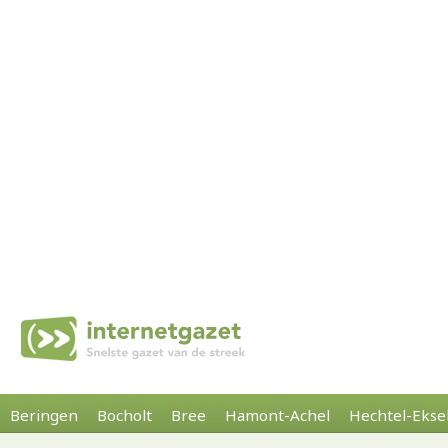
Beringen
Bocholt
Bree
Hamont-Achel
Hechtel-Ekse