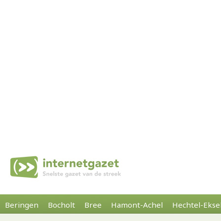
Beringen
Bocholt
Bree
Hamont-Achel
Hechtel-Ekse