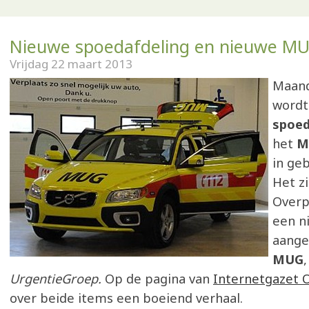
Nieuwe spoedafdeling en nieuwe M
Vrijdag 22 maart 2013
Maan
wordt
spoed
het
M
in ge
Het z
Overp
een n
aange
MUG
UrgentieGroep.
Op de pagina van
Internetgazet 
over beide items een boeiend verhaal.