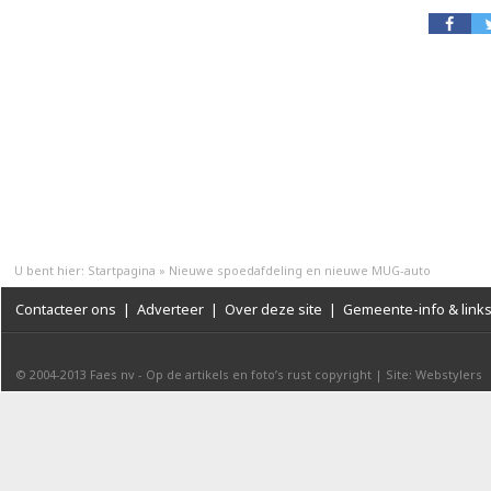
U bent hier:
Startpagina
»
Nieuwe spoedafdeling en nieuwe MUG-auto
Contacteer ons
|
Adverteer
|
Over deze site
|
Gemeente-info & link
© 2004-2013
Faes nv
-
Op de artikels en foto’s rust copyright
|
Site: Webstylers