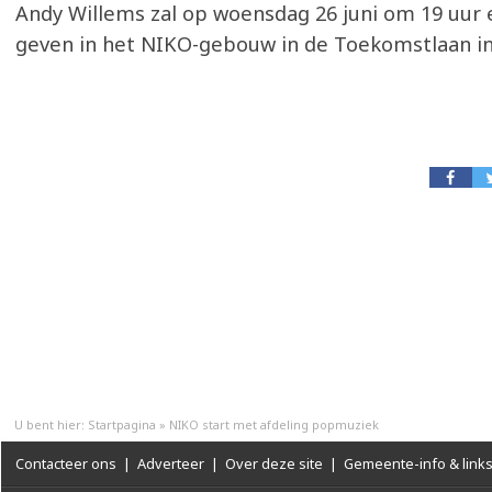
Andy Willems zal op woensdag 26 juni om 19 uur 
geven in het NIKO-gebouw in de Toekomstlaan in
U bent hier:
Startpagina
»
NIKO start met afdeling popmuziek
Contacteer ons
|
Adverteer
|
Over deze site
|
Gemeente-info & link