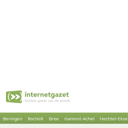
Beringen
Bocholt
Bree
Hamont-Achel
Hechtel-Ekse