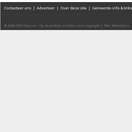
Contacteer ons
|
Adverteer
|
Over deze site
|
Gemeente-info & link
© 2004-2013
Faes nv
-
Op de artikels en foto’s rust copyright
|
Site: Webstylers