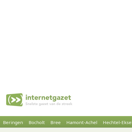
Beringen
Bocholt
Bree
Hamont-Achel
Hechtel-Ekse