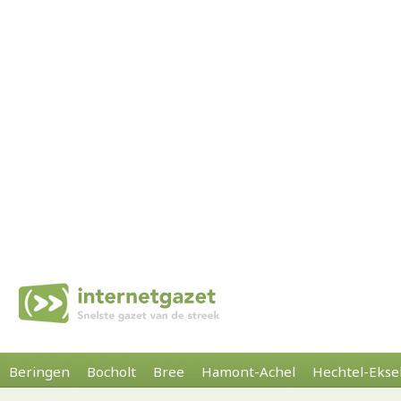
Beringen
Bocholt
Bree
Hamont-Achel
Hechtel-Ekse