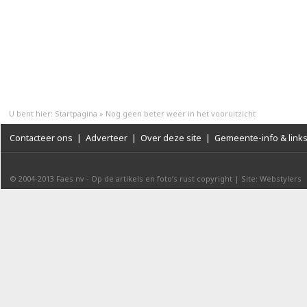
U bent hier:
Startpagina
»
Nog geen beter weer in het vooruitzicht
Contacteer ons
|
Adverteer
|
Over deze site
|
Gemeente-info & link
© 2004-2013
Faes nv
-
Op de artikels en foto’s rust copyright
|
Site: Webstylers