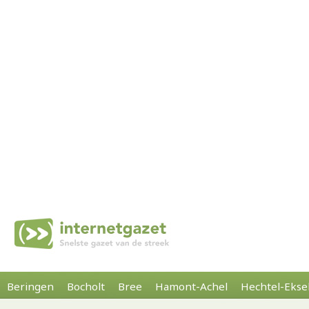
Beringen
Bocholt
Bree
Hamont-Achel
Hechtel-Ekse