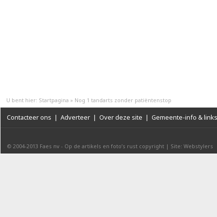
U bent hier:
Startpagina
»
Nog 1 tandarts zonder patiëntenstop
Contacteer ons
|
Adverteer
|
Over deze site
|
Gemeente-info & link
© 2004-2013
Faes nv
-
Op de artikels en foto’s rust copyright
|
Site: Webstylers