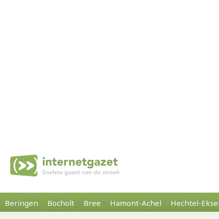
Beringen
Bocholt
Bree
Hamont-Achel
Hechtel-Ekse