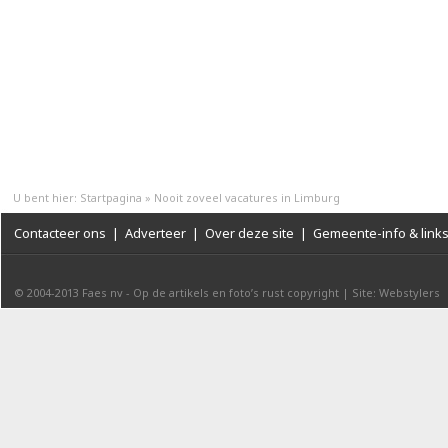
U bent hier:
Startpagina
»
Nooit zoveel vacatures in Limburg
Contacteer ons
|
Adverteer
|
Over deze site
|
Gemeente-info & link
© 2004-2013
Faes nv
-
Op de artikels en foto’s rust copyright
|
Site: Webstylers