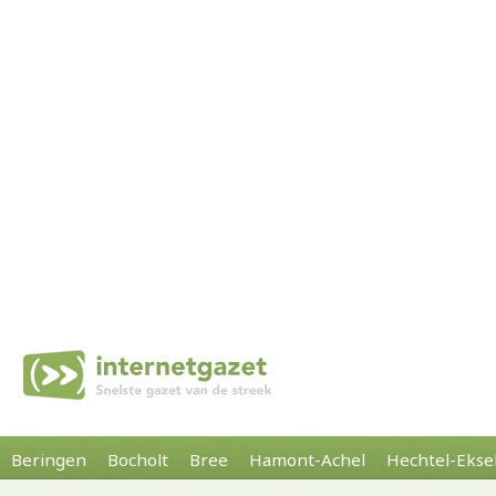
Beringen
Bocholt
Bree
Hamont-Achel
Hechtel-Ekse