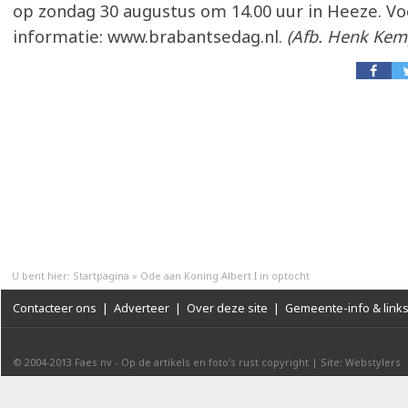
op zondag 30 augustus om 14.00 uur in Heeze. V
informatie: www.brabantsedag.nl.
(Afb. Henk Ke
U bent hier:
Startpagina
»
Ode aan Koning Albert I in optocht
Contacteer ons
|
Adverteer
|
Over deze site
|
Gemeente-info & link
© 2004-2013
Faes nv
-
Op de artikels en foto’s rust copyright
|
Site: Webstylers