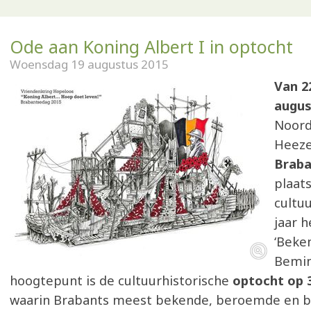
Ode aan Koning Albert I in optocht
Woensdag 19 augustus 2015
Van 2
augus
Noord
Heeze
Brab
plaat
cultuu
jaar 
‘Beke
Bemin
hoogtepunt is de cultuurhistorische
optocht op 
waarin Brabants meest bekende, beroemde en b