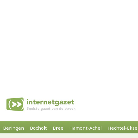
Beringen
Bocholt
Bree
Hamont-Achel
Hechtel-Ekse