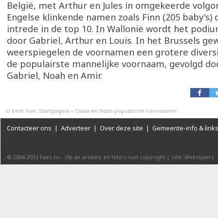
België, met Arthur en Jules in omgekeerde volgo
Engelse klinkende namen zoals Finn (205 baby's)
intrede in de top 10. In Wallonië wordt het pod
door Gabriel, Arthur en Louis. In het Brussels ge
weerspiegelen de voornamen een grotere diversi
de populairste mannelijke voornaam, gevolgd d
Gabriel, Noah en Amir.
U bent hier:
Startpagina
»
Olivia en Noah populairste voornamen
Contacteer ons
|
Adverteer
|
Over deze site
|
Gemeente-info & link
© 2004-2013
Faes nv
-
Op de artikels en foto’s rust copyright
|
Site: Webstylers