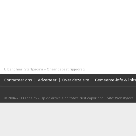
U bent hier:
Startpagina
»
Onaangepast rijgedrag
Contacteer ons
|
Adverteer
|
Over deze site
|
Gemeente-info & link
© 2004-2013
Faes nv
-
Op de artikels en foto’s rust copyright
|
Site: Webstylers