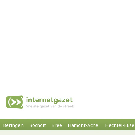
Beringen
Bocholt
Bree
Hamont-Achel
Hechtel-Ekse