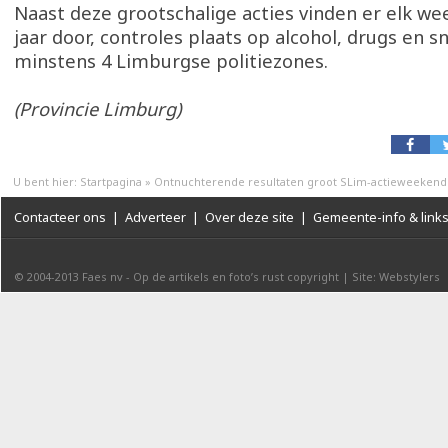
Naast deze grootschalige acties vinden er elk we
jaar door, controles plaats op alcohol, drugs en sn
minstens 4 Limburgse politiezones.
(Provincie Limburg)
U bent hier:
Startpagina
»
Ontnuchterende resultaten groot SLim-actieweekend
Contacteer ons
|
Adverteer
|
Over deze site
|
Gemeente-info & link
© 2004-2013
Faes nv
-
Op de artikels en foto’s rust copyright
|
Site: Webstylers