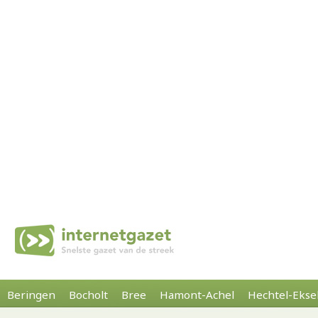
Beringen
Bocholt
Bree
Hamont-Achel
Hechtel-Ekse