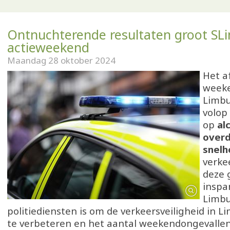
Ontnuchterende resultaten groot SL
actieweekend
Maandag 28 oktober 2024
Het a
weeke
Limbu
volop
op
al
over
snelh
verke
deze 
inspa
Limb
politiediensten is om de verkeersveiligheid in L
te verbeteren en het aantal weekendongevallen