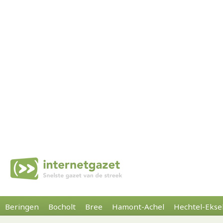
Beringen
Bocholt
Bree
Hamont-Achel
Hechtel-Ekse