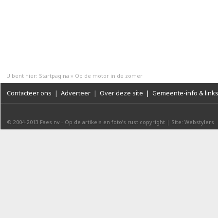
U bent hier:
Startpagina
»
Op de motor in de zomer
Contacteer ons
|
Adverteer
|
Over deze site
|
Gemeente-info & link
© 2004-2013
Faes nv
-
Op de artikels en foto’s rust copyright
|
Site: Webstylers