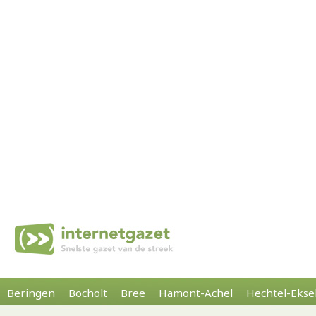
Beringen
Bocholt
Bree
Hamont-Achel
Hechtel-Ekse