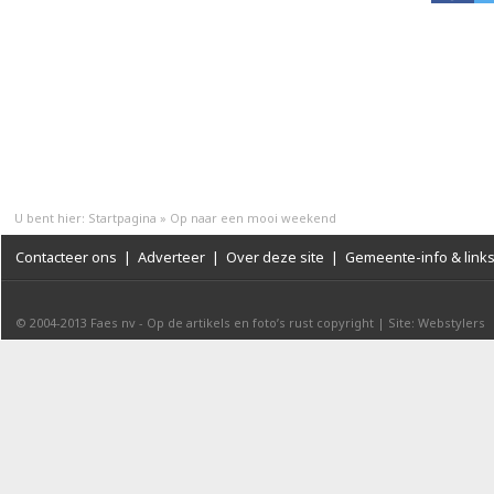
U bent hier:
Startpagina
»
Op naar een mooi weekend
Contacteer ons
|
Adverteer
|
Over deze site
|
Gemeente-info & link
© 2004-2013
Faes nv
-
Op de artikels en foto’s rust copyright
|
Site: Webstylers