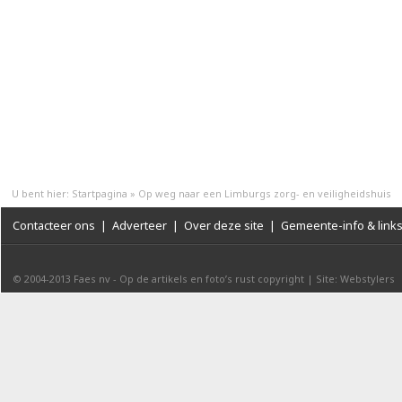
U bent hier:
Startpagina
»
Op weg naar een Limburgs zorg- en veiligheidshuis
Contacteer ons
|
Adverteer
|
Over deze site
|
Gemeente-info & link
© 2004-2013
Faes nv
-
Op de artikels en foto’s rust copyright
|
Site: Webstylers