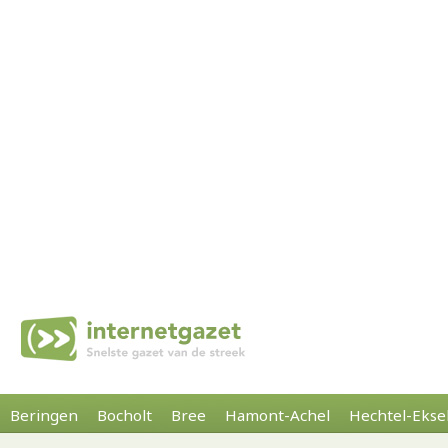
Beringen
Bocholt
Bree
Hamont-Achel
Hechtel-Ekse