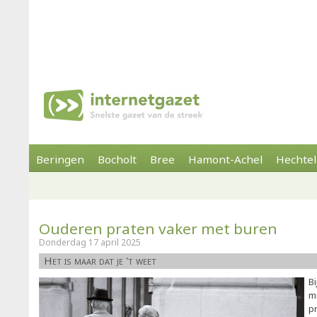
Beringen
Bocholt
Bree
Hamont-Achel
Hechtel
Ouderen praten vaker met buren
Donderdag 17 april 2025
Het is maar dat je 't weet
B
m
pr