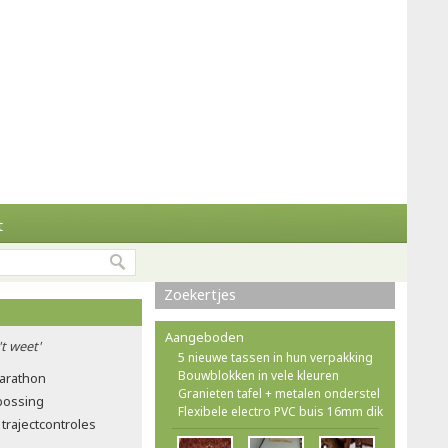
t
Zoekertjes
Aangeboden
't weet'
5 nieuwe tassen in hun verpakking
Bouwblokken in vele kleuren
marathon
Granieten tafel + metalen onderstel
tbossing
Flexibele electro PVC buis 16mm dik
trajectcontroles