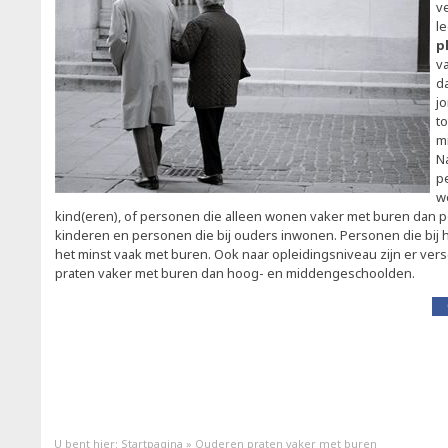
ve
l
p
v
d
jo
to
m
N
p
w
kind(eren), of personen die alleen wonen vaker met buren dan 
kinderen en personen die bij ouders inwonen. Personen die bij
het minst vaak met buren. Ook naar opleidingsniveau zijn er ver
praten vaker met buren dan hoog- en middengeschoolden.
U bent hier:
Startpagina
»
Ouderen praten vaker met buren