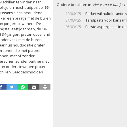
rschillen te vinden naar
Oudere berichten in
'Het is maar dat je 't
eeftijd en huishoudpositie.
65-
lussers
slaan beduidend
10/04/'25
Parket wil nultolerantie
aker een praatje met de buren
31/03/'25
Tandpasta voor kansar
an jongere inwoners. De
05/03/'25
Eerste asperges al in de
ngste leeftijdsgroep, de 18-
t 34-jarigen, praten opvallend
inder vaak met de buren.
aar huishoudpositie praten
ersonen die met partner
onen, met of zonder
personen zonder partner met
 hun ouders inwonen praten
schillen. Laaggeschoolden