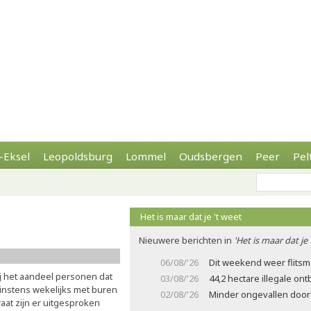
-Eksel
Leopoldsburg
Lommel
Oudsbergen
Peer
Pel
Het is maar dat je 't weet
Nieuwere berichten in
'Het is maar dat je 
06/08/'26
Dit weekend weer flits
ij het aandeel personen dat
03/08/'26
44,2 hectare illegale on
instens wekelijks met buren
02/08/'26
Minder ongevallen door 
aat zijn er uitgesproken